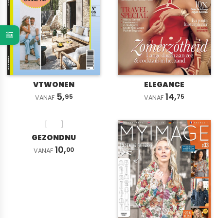
VTWONEN
ELEGANCE
5,
14,
95
75
VANAF
VANAF
GEZONDNU
10,
00
VANAF