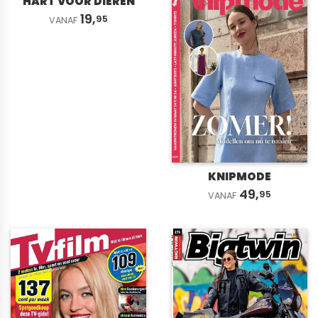
HART VOOR DIEREN
19,
95
VANAF
KNIPMODE
49,
95
VANAF