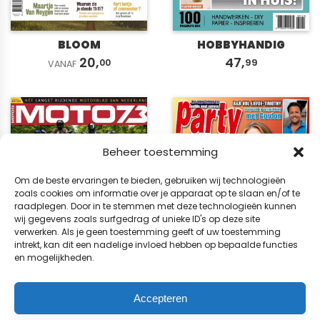
BLOOM
HOBBYHANDIG
20,
47,
00
99
VANAF
Beheer toestemming
Om de beste ervaringen te bieden, gebruiken wij technologieën
zoals cookies om informatie over je apparaat op te slaan en/of te
raadplegen. Door in te stemmen met deze technologieën kunnen
wij gegevens zoals surfgedrag of unieke ID's op deze site
verwerken. Als je geen toestemming geeft of uw toestemming
intrekt, kan dit een nadelige invloed hebben op bepaalde functies
en mogelijkheden.
MOTO73
PARTY
Accepteren
114,
15,
35
00
VANAF