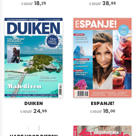
18,
38,
25
95
VANAF
VANAF
DUIKEN
ESPANJE!
24,
16,
95
00
VANAF
VANAF