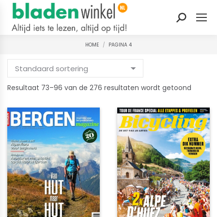
Zoeken:
HOME
PAGINA 4
Je bent hier:
Gesort
Resultaat 73–96 van de 276 resultaten wordt getoond
op
nieuws