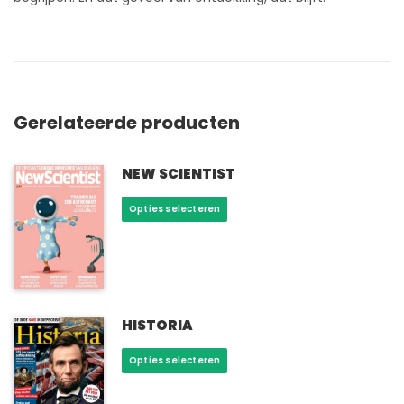
Gerelateerde producten
NEW SCIENTIST
Dit
Opties selecteren
product
heeft
meerdere
variaties.
Deze
optie
HISTORIA
kan
Dit
Opties selecteren
gekozen
product
worden
heeft