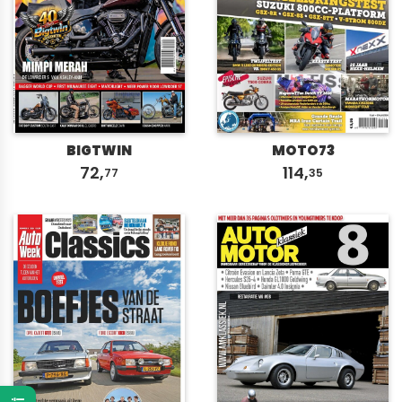
BIGTWIN
MOTO73
72,
114,
77
35