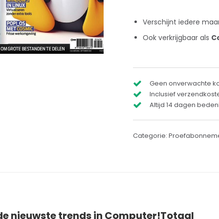
Verschijnt iedere ma
Ook verkrijgbaar als
C
Geen onverwachte k
Inclusief verzendkost
Altijd 14 dagen bedenk
Categorie:
Proefabonnem
e nieuwste trends in Computer!Totaal