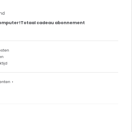
and
omputer!Totaal cadeau abonnement
osten
en
tijd
enten