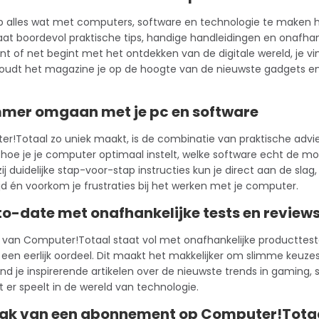
p alles wat met computers, software en technologie te maken he
at boordevol praktische tips, handige handleidingen en onafhan
t of net begint met het ontdekken van de digitale wereld, je vind
oudt het magazine je op de hoogte van de nieuwste gadgets en 
mmer omgaan met je pc en software
!Totaal zo uniek maakt, is de combinatie van praktische advi
 hoe je je computer optimaal instelt, welke software echt de moe
ij duidelijke stap-voor-stap instructies kun je direct aan de slag
ijd én voorkom je frustraties bij het werken met je computer.
-to-date met onafhankelijke tests en review
e van Computer!Totaal staat vol met onafhankelijke productteste
tijd een eerlijk oordeel. Dit maakt het makkelijker om slimme keu
nd je inspirerende artikelen over de nieuwste trends in gaming, s
 er speelt in de wereld van technologie.
ak van een abonnement op Computer!Tota