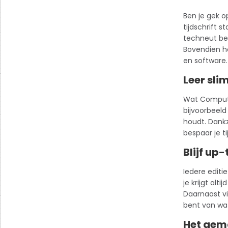
Ben je gek o
tijdschrift
sta
techneut ben
Bovendien h
en software.
Leer sli
Wat Computer
bijvoorbeeld
houdt. Dankz
bespaar je t
Blijf up
Iedere editi
je krijgt al
Daarnaast vi
bent van wat
Het gem