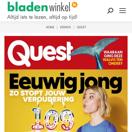
Zoeken:
HOME
KENNIS
QUEST
Je bent hier: