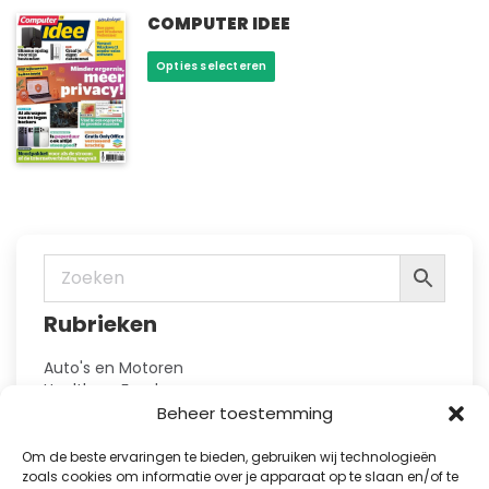
optie
COMPUTER IDEE
kan
Dit
Opties selecteren
gekozen
product
worden
heeft
op
meerdere
de
variaties.
productpagina
Deze
optie
kan
gekozen
worden
op
Rubrieken
de
productpagina
Auto's en Motoren
Health en Food
Hobby en Vrije Tijd
Beheer toestemming
Huis en Tuin
Kennis
Om de beste ervaringen te bieden, gebruiken wij technologieën
Kinderbladen
zoals cookies om informatie over je apparaat op te slaan en/of te