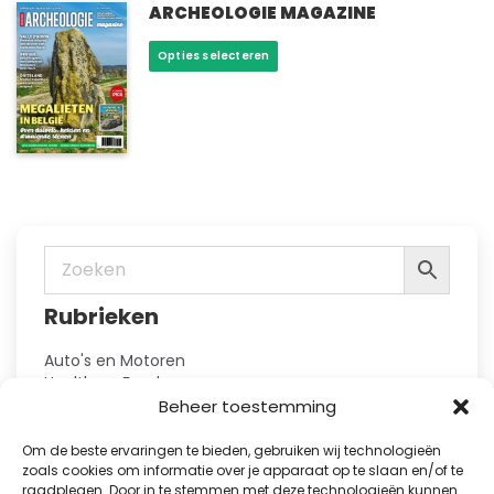
optie
ARCHEOLOGIE MAGAZINE
kan
Dit
Opties selecteren
gekozen
product
worden
heeft
op
meerdere
de
variaties.
productpagina
Deze
optie
kan
gekozen
worden
op
Rubrieken
de
productpagina
Auto's en Motoren
Health en Food
Hobby en Vrije Tijd
Beheer toestemming
Huis en Tuin
Kennis
Om de beste ervaringen te bieden, gebruiken wij technologieën
Kinderbladen
zoals cookies om informatie over je apparaat op te slaan en/of te
raadplegen. Door in te stemmen met deze technologieën kunnen
Kranten