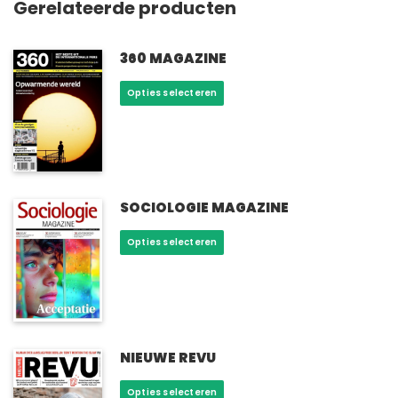
Gerelateerde producten
360 MAGAZINE
Dit
Opties selecteren
product
heeft
meerdere
variaties.
Deze
optie
SOCIOLOGIE MAGAZINE
kan
Dit
Opties selecteren
gekozen
product
worden
heeft
op
meerdere
de
variaties.
productpagina
Deze
optie
NIEUWE REVU
kan
Dit
Opties selecteren
gekozen