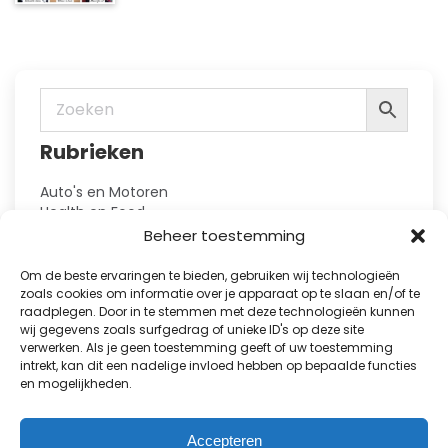
productpagina
Deze
optie
kan
gekozen
worden
op
Rubrieken
de
productpagina
Auto's en Motoren
Health en Food
Hobby en Vrije Tijd
Beheer toestemming
Huis en Tuin
Kennis
Om de beste ervaringen te bieden, gebruiken wij technologieën
Kinderbladen
zoals cookies om informatie over je apparaat op te slaan en/of te
Kranten
raadplegen. Door in te stemmen met deze technologieën kunnen
wij gegevens zoals surfgedrag of unieke ID's op deze site
Lifestyle en Fashion
verwerken. Als je geen toestemming geeft of uw toestemming
Natuur en Reizen
intrekt, kan dit een nadelige invloed hebben op bepaalde functies
Puzzelboeken
en mogelijkheden.
Showbizz en Royalty
Sport
TV-gidsen
Accepteren