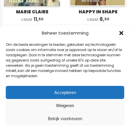
MARIE CLAIRE
HAPPY IN SHAPE
11,
8,
50
50
VANAF
VANAF
Beheer toestemming
NAUTIQUE
Om de beste ervaringen te bieden, gebruiken wij technologieën
13,
zoals cookies om informatie over je apparaat op te slaan en/of te
00
VANAF
raadplegen. Door in te stemmen met deze technologieën kunnen
wij gegevens zoals surfgedrag of unieke ID's op deze site
verwerken. Als je geen toestemming geeft of uw toestemming
intrekt, kan dit een nadelige invloed hebben op bepaalde functies
en mogelijkheden.
Accepteren
Weigeren
NIEUWE REVU
Bekijk voorkeuren
18,
25
VANAF