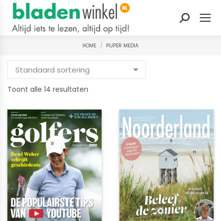
Zoeken:
HOME
PIJPER MEDIA
Je bent hier:
Gesorteerd
Toont alle 14 resultaten
op
nieuwste