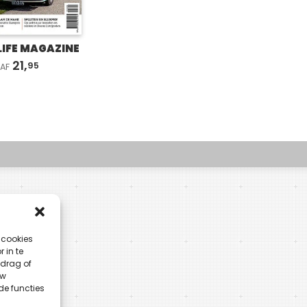
LIFE MAGAZINE
21,
95
AF
 cookies
 in te
drag of
uw
de functies