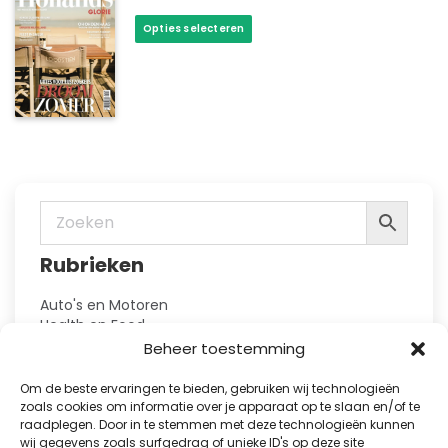
kan
Dit
Opties selecteren
gekozen
product
worden
heeft
op
meerdere
de
variaties.
productpagina
Deze
optie
kan
gekozen
worden
op
Rubrieken
de
productpagina
Auto's en Motoren
Health en Food
Hobby en Vrije Tijd
Beheer toestemming
Huis en Tuin
Kennis
Om de beste ervaringen te bieden, gebruiken wij technologieën
Kinderbladen
zoals cookies om informatie over je apparaat op te slaan en/of te
Kranten
raadplegen. Door in te stemmen met deze technologieën kunnen
wij gegevens zoals surfgedrag of unieke ID's op deze site
Lifestyle en Fashion