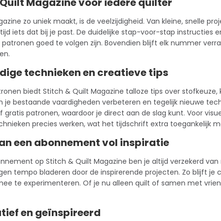
 Quilt Magazine voor iedere quilter
zine zo uniek maakt, is de veelzijdigheid. Van kleine, snelle pro
 altijd iets dat bij je past. De duidelijke stap-voor-stap instructi
 patronen goed te volgen zijn. Bovendien blijft elk nummer verr
en.
dige technieken en creatieve tips
ronen biedt Stitch & Quilt Magazine talloze tips over stofkeuze,
un je bestaande vaardigheden verbeteren en tegelijk nieuwe t
gratis patronen, waardoor je direct aan de slag kunt. Voor visuele
chnieken precies werken, wat het
tijdschrift
extra toegankelijk m
an een abonnement vol inspiratie
onnement
op Stitch & Quilt Magazine ben je altijd verzekerd va
igen tempo bladeren door de inspirerende projecten. Zo blijft je 
e te experimenteren. Of je nu alleen quilt of samen met vrie
atief en geïnspireerd