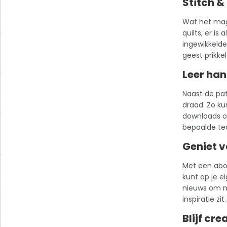
Stitch &
Wat het maga
quilts, er is
ingewikkelde
geest prikkel
Leer han
Naast de pat
draad. Zo k
downloads of 
bepaalde te
Geniet v
Met een
ab
kunt op je e
nieuws om me
inspiratie zit.
Blijf cre