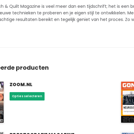
ch & Quilt Magazine is veel meer dan een tijdschrift; het is een b
euwe technieken te proberen en je eigen stijl te ontwikkelen. Me
rachtige resultaten bereikt en tegelijk geniet van het proces. Zo
eerde producten
ZOOM.NL
Dit
Opties selecteren
product
heeft
meerdere
variaties.
Deze