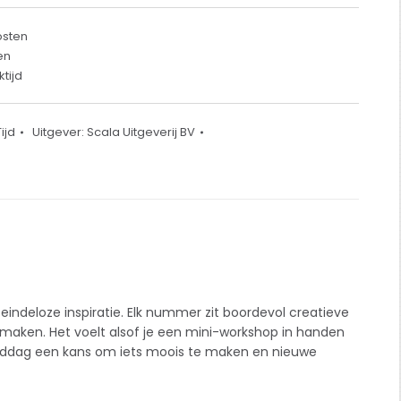
osten
en
tijd
ijd
Uitgever:
Scala Uitgeverij BV
eindeloze inspiratie. Elk nummer zit boordevol creatieve
ij maken. Het voelt alsof je een mini-workshop in handen
 middag een kans om iets moois te maken en nieuwe