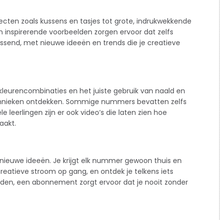
jecten zoals kussens en tasjes tot grote, indrukwekkende
es en inspirerende voorbeelden zorgen ervoor dat zelfs
assend, met nieuwe ideeën en trends die je creatieve
 kleurencombinaties en het juiste gebruik van naald en
echnieken ontdekken. Sommige nummers bevatten zelfs
 leerlingen zijn er ook video’s die laten zien hoe
aakt.
n nieuwe ideeën. Je krijgt elk nummer gewoon thuis en
creatieve stroom op gang, en ontdek je telkens iets
nden, een abonnement zorgt ervoor dat je nooit zonder