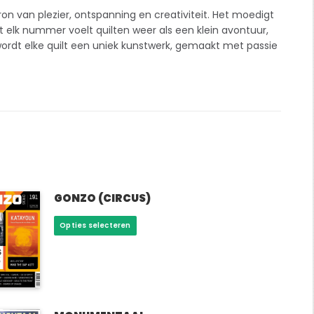
ron van plezier, ontspanning en creativiteit. Het moedigt
t elk nummer voelt quilten weer als een klein avontuur,
 wordt elke quilt een uniek kunstwerk, gemaakt met passie
GONZO (CIRCUS)
Dit
Opties selecteren
product
heeft
meerdere
variaties.
Deze