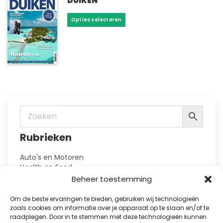
DUIKEN
kan
Dit
Opties selecteren
gekozen
product
worden
heeft
op
meerdere
de
variaties.
productpagina
Deze
optie
kan
gekozen
worden
op
Rubrieken
de
productpagina
Auto's en Motoren
Health en Food
Hobby en Vrije Tijd
Beheer toestemming
Huis en Tuin
Kennis
Om de beste ervaringen te bieden, gebruiken wij technologieën
Kinderbladen
zoals cookies om informatie over je apparaat op te slaan en/of te
Kranten
raadplegen. Door in te stemmen met deze technologieën kunnen