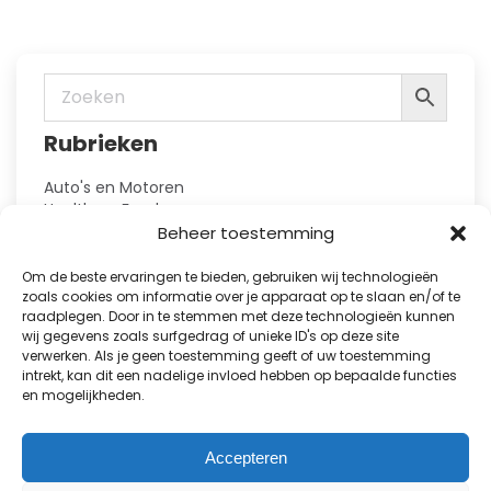
Deze
optie
kan
gekozen
worden
op
Rubrieken
de
productpagina
Auto's en Motoren
Health en Food
Hobby en Vrije Tijd
Beheer toestemming
Huis en Tuin
Kennis
Om de beste ervaringen te bieden, gebruiken wij technologieën
Kinderbladen
zoals cookies om informatie over je apparaat op te slaan en/of te
raadplegen. Door in te stemmen met deze technologieën kunnen
Kranten
wij gegevens zoals surfgedrag of unieke ID's op deze site
Lifestyle en Fashion
verwerken. Als je geen toestemming geeft of uw toestemming
Natuur en Reizen
intrekt, kan dit een nadelige invloed hebben op bepaalde functies
Puzzelboeken
en mogelijkheden.
Showbizz en Royalty
Sport
TV-gidsen
Accepteren
Vakbladen