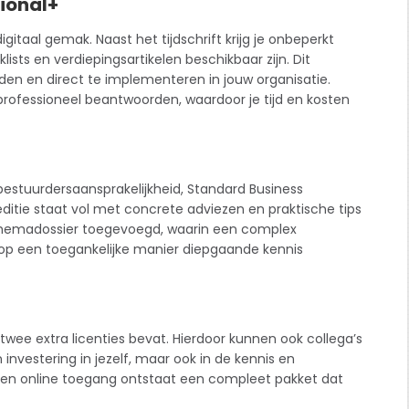
ional+
itaal gemak. Naast het tijdschrift krijg je onbeperkt
s en verdiepingsartikelen beschikbaar zijn. Dit
en en direct te implementeren in jouw organisatie.
professioneel beantwoorden, waardoor je tijd en kosten
bestuurdersaansprakelijkheid, Standard Business
ditie staat vol met concrete adviezen en praktische tips
themadossier toegevoegd, waarin een complex
 op een toegankelijke manier diepgaande kennis
twee extra licenties bevat. Hierdoor kunnen ook collega’s
investering in jezelf, maar ook in de kennis en
s en online toegang ontstaat een compleet pakket dat