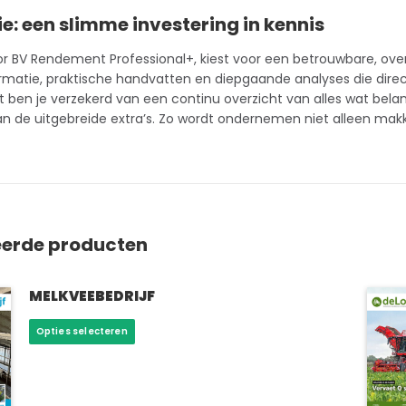
e: een slimme investering in kennis
or BV Rendement Professional+, kiest voor een betrouwbare, overz
rmatie, praktische handvatten en diepgaande analyses die direct 
n je verzekerd van een continu overzicht van alles wat belangrijk
an de uitgebreide extra’s. Zo wordt ondernemen niet alleen makk
eerde producten
MELKVEEBEDRIJF
Dit
Opties selecteren
product
heeft
meerdere