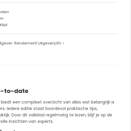
osten
en
tijd
itgever:
Rendement Uitgeverij BV
up-to-date
t biedt een compleet overzicht van alles wat belangrijk is
. Iedere editie staat boordevol praktische tips,
ktijk. Door dit
vakblad
regelmatig te lezen, blijf je op de
lle inzichten van experts.