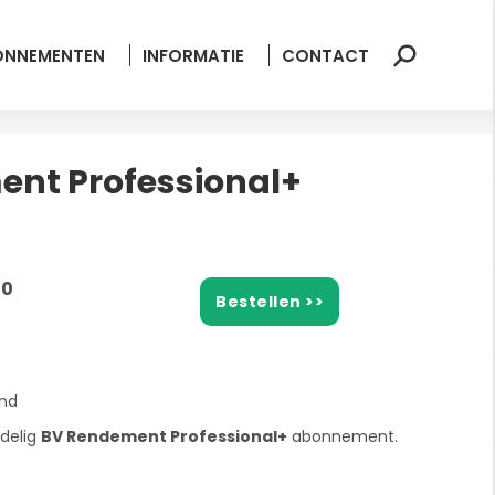
ONNEMENTEN
INFORMATIE
CONTACT
Zoeken:
nt Professional+
00
Bestellen >>
and
rdelig
BV Rendement Professional+
abonnement.