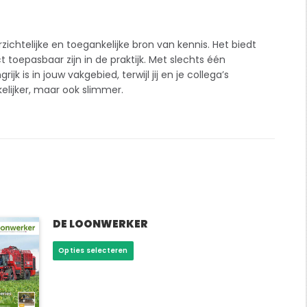
ichtelijke en toegankelijke bron van kennis. Het biedt
toepasbaar zijn in de praktijk. Met slechts één
 is in jouw vakgebied, terwijl jij en je collega’s
elijker, maar ook slimmer.
DE LOONWERKER
Dit
Opties selecteren
product
heeft
meerdere