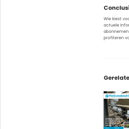
Conclusi
Wie kiest vo
actuele info
abonnement be
profiteren v
Gerelat