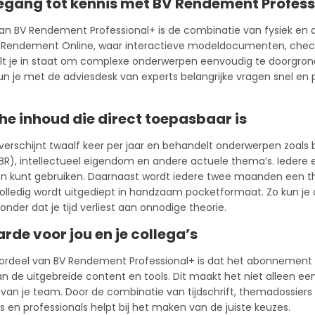
oegang tot kennis met BV Rendement Profess
an BV Rendement Professional+ is de combinatie van fysiek en dig
Rendement Online, waar interactieve modeldocumenten, checklist
lt je in staat om complexe onderwerpen eenvoudig te doorgrond
n je met de adviesdesk van experts belangrijke vragen snel en 
he inhoud die direct toepasbaar is
verschijnt twaalf keer per jaar en behandelt onderwerpen zoals 
BR), intellectueel eigendom en andere actuele thema’s. Iedere e
en kunt gebruiken. Daarnaast wordt iedere twee maanden een 
lledig wordt uitgediept in handzaam pocketformaat. Zo kun je
nder dat je tijd verliest aan onnodige theorie.
de voor jou en je collega’s
ordeel van BV Rendement Professional+ is dat het
abonnement
an de uitgebreide content en tools. Dit maakt het niet alleen een 
 van je team. Door de combinatie van tijdschrift, themadossier
en professionals helpt bij het maken van de juiste keuzes.