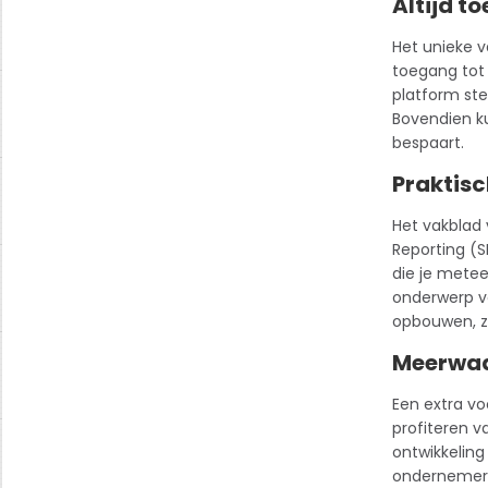
Altijd t
Het unieke v
toegang tot 
platform ste
Bovendien ku
bespaart.
Praktisc
Het vakblad 
Reporting (S
die je mete
onderwerp vo
opbouwen, zo
Meerwaar
Een extra vo
profiteren v
ontwikkeling
ondernemers 