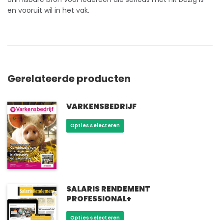
en vooruit wil in het vak.
Gerelateerde producten
VARKENSBEDRIJF
Dit
Opties selecteren
product
heeft
meerdere
variaties.
Deze
optie
SALARIS RENDEMENT
PROFESSIONAL+
kan
gekozen
Dit
Opties selecteren