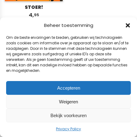
STOER!
4,
95
Beheer toestemming
© 2026 BladenWinkel.nl
Om de beste ervaringen te bieden, gebruiken wij technologieën
zoals cookies om informatie over je apparaat op te slaan en/of te
raadplegen. Door in te stemmen met deze technologieën kunnen
wij gegevens zoals surfgedrag of unieke ID's op deze site
verwerken. Als je geen toestemming geeft of uw toestemming
intrekt, kan dit een nadelige invloed hebben op bepaalde functies
en mogelijkheden.
Accepteren
Weigeren
Bekijk voorkeuren
Privacy Policy