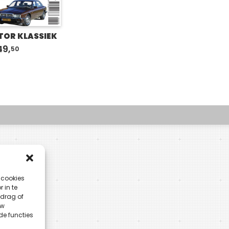
OR KLASSIEK
49,
50
 cookies
 in te
drag of
uw
de functies