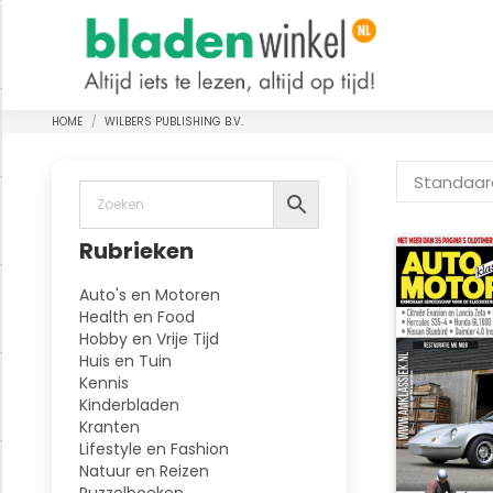
HOME
WILBERS PUBLISHING B.V.
Je bent hier:
Rubrieken
Auto's en Motoren
Health en Food
Hobby en Vrije Tijd
Huis en Tuin
Kennis
Kinderbladen
Kranten
Lifestyle en Fashion
Natuur en Reizen
Puzzelboeken