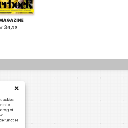
MAGAZINE
34,
96
AF
 cookies
 in te
drag of
uw
de functies