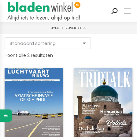
Zoeken:
HOME
REISMEDIA BV
Je bent hier:
Gesorteerd
Toont alle 2 resultaten
op
nieuwste