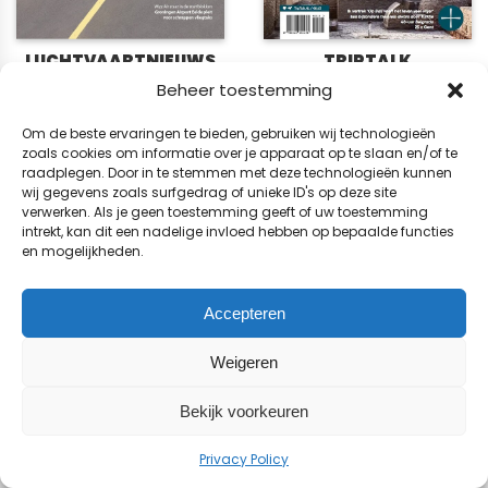
LUCHTVAARTNIEUWS
TRIPTALK
65,
24,
Beheer toestemming
00
95
VANAF
© 2026 BladenWinkel.nl
Om de beste ervaringen te bieden, gebruiken wij technologieën
zoals cookies om informatie over je apparaat op te slaan en/of te
raadplegen. Door in te stemmen met deze technologieën kunnen
wij gegevens zoals surfgedrag of unieke ID's op deze site
verwerken. Als je geen toestemming geeft of uw toestemming
intrekt, kan dit een nadelige invloed hebben op bepaalde functies
en mogelijkheden.
Accepteren
Weigeren
Bekijk voorkeuren
Privacy Policy