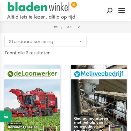
Zoeken:
HOME
PROSU B.V.
Je bent hier:
Gesorteerd
Toont alle 3 resultaten
op
nieuwste