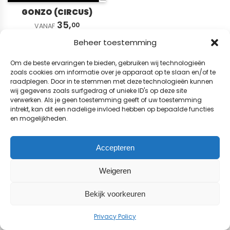
GONZO (CIRCUS)
35,
00
VANAF
Beheer toestemming
© 2026 BladenWinkel.nl
Om de beste ervaringen te bieden, gebruiken wij technologieën
zoals cookies om informatie over je apparaat op te slaan en/of te
raadplegen. Door in te stemmen met deze technologieën kunnen
wij gegevens zoals surfgedrag of unieke ID's op deze site
verwerken. Als je geen toestemming geeft of uw toestemming
intrekt, kan dit een nadelige invloed hebben op bepaalde functies
en mogelijkheden.
Accepteren
Weigeren
Bekijk voorkeuren
Privacy Policy