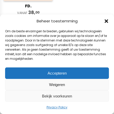
FD.
38,
00
VANAF
Beheer toestemming
© 2026 BladenWinkel.nl
Om de beste ervaringen te bieden, gebruiken wij technologieën
zoals cookies om informatie over je apparaat op te slaan en/of te
raadplegen. Door in te stemmen met deze technologieën kunnen
wij gegevens zoals surfgedrag of unieke ID's op deze site
verwerken. Als je geen toestemming geeft of uw toestemming
intrekt, kan dit een nadelige invloed hebben op bepaalde functies
en mogelijkheden.
Accepteren
Weigeren
Bekijk voorkeuren
Privacy Policy