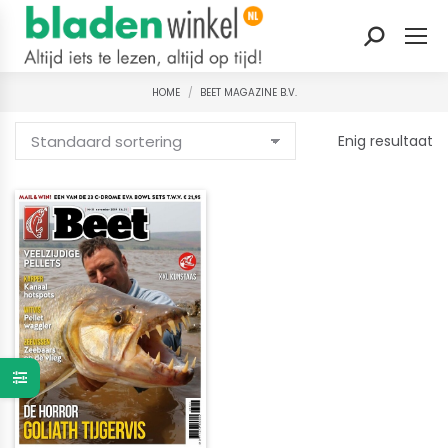
Zoeken:
HOME
BEET MAGAZINE B.V.
Je bent hier:
Enig resultaat