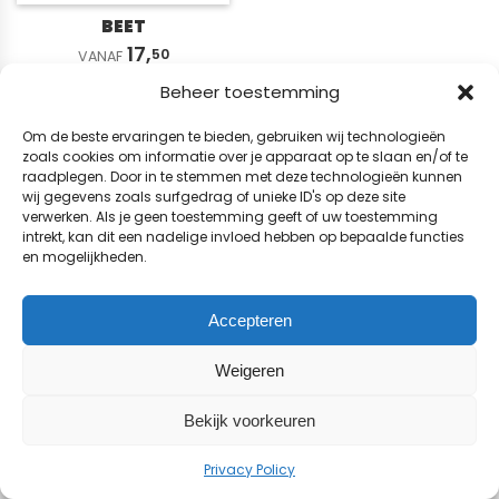
BEET
17,
50
VANAF
Beheer toestemming
© 2026 BladenWinkel.nl
Om de beste ervaringen te bieden, gebruiken wij technologieën
zoals cookies om informatie over je apparaat op te slaan en/of te
raadplegen. Door in te stemmen met deze technologieën kunnen
wij gegevens zoals surfgedrag of unieke ID's op deze site
verwerken. Als je geen toestemming geeft of uw toestemming
intrekt, kan dit een nadelige invloed hebben op bepaalde functies
en mogelijkheden.
Accepteren
Weigeren
Bekijk voorkeuren
Privacy Policy