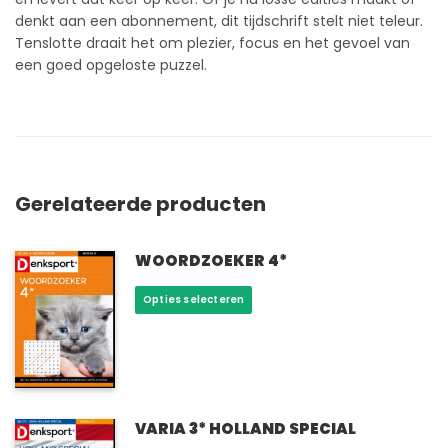
denkt aan een
abonnement
, dit tijdschrift stelt niet teleur.
Tenslotte draait het om plezier, focus en het gevoel van
een goed opgeloste puzzel.
Gerelateerde producten
WOORDZOEKER 4*
Dit
Opties selecteren
product
heeft
meerdere
variaties.
Deze
optie
VARIA 3* HOLLAND SPECIAL