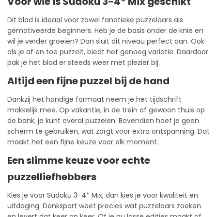
Voor wie is Sudoku 3-4* Mix geschikt
Dit blad is ideaal voor zowel fanatieke puzzelaars als
gemotiveerde beginners. Heb je de basis onder de knie en
wil je verder groeien? Dan sluit dit niveau perfect aan. Ook
als je af en toe puzzelt, biedt het genoeg variatie. Daardoor
pak je het blad er steeds weer met plezier bij.
Altijd een fijne puzzel bij de hand
Dankzij het handige formaat neem je het tijdschrift
makkelijk mee. Op vakantie, in de trein of gewoon thuis op
de bank, je kunt overal puzzelen. Bovendien hoef je geen
scherm te gebruiken, wat zorgt voor extra ontspanning. Dat
maakt het een fijne keuze voor elk moment.
Een slimme keuze voor echte
puzzelliefhebbers
Kies je voor Sudoku 3-4* Mix, dan kies je voor kwaliteit en
uitdaging. Denksport weet precies wat puzzelaars zoeken
en levert dat keer op keer. Of je nu losse edities maakt of