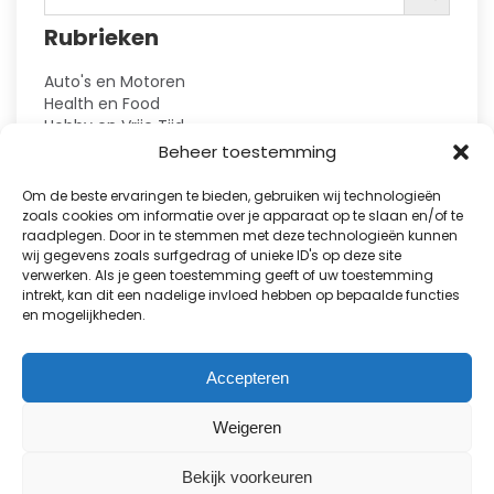
op
Rubrieken
de
productpagina
Auto's en Motoren
Health en Food
Hobby en Vrije Tijd
Huis en Tuin
Beheer toestemming
Kennis
Kinderbladen
Om de beste ervaringen te bieden, gebruiken wij technologieën
Kranten
zoals cookies om informatie over je apparaat op te slaan en/of te
Lifestyle en Fashion
raadplegen. Door in te stemmen met deze technologieën kunnen
wij gegevens zoals surfgedrag of unieke ID's op deze site
Natuur en Reizen
verwerken. Als je geen toestemming geeft of uw toestemming
Opinie en Actualiteit
intrekt, kan dit een nadelige invloed hebben op bepaalde functies
Puzzelboeken
en mogelijkheden.
Showbizz en Royalty
Sport
TV-gidsen
Accepteren
Vakbladen
Proefabonnementen
Weigeren
Alle abonnementen
Cadeau abonnementen
Bekijk voorkeuren