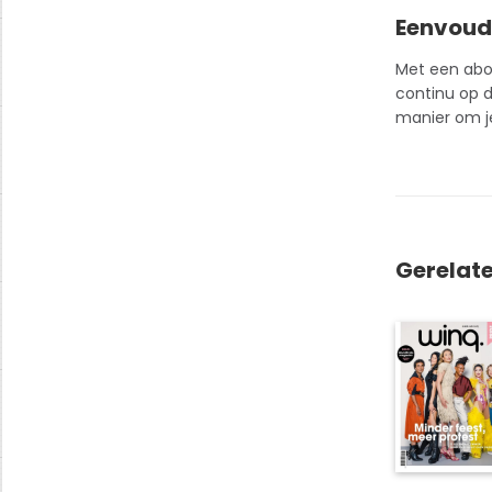
Eenvoud
Met een
ab
continu op d
manier om je
Gerelat