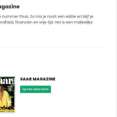
agazine
ummer thuis. Zo mis je nooit een editie en blijf je
heid, financiën en vrije tijd. Het is een makkelijke
SAAR MAGAZINE
Dit
Opties selecteren
product
heeft
meerdere
variaties.