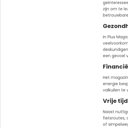
geïnteressee
zijn om te le
betrouwbare 
Gezondhe
In Plus Magaz
veelvoorkom
deskundigen,
een gevoel 
Financiël
Het magazine
energie besp
valkuilen te
Vrije tij
Naast nuttige
fietsroutes, 
of simpelweg