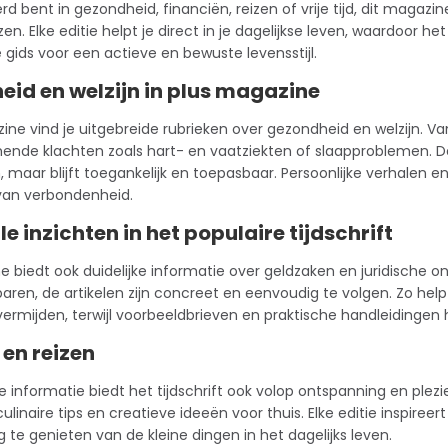
rd bent in gezondheid, financiën, reizen of
vrije tijd
, dit magazin
zen. Elke editie helpt je direct in je dagelijkse leven, waardoor het
gids voor een actieve en bewuste levensstijl.
id en welzijn in plus magazine
ine vind je uitgebreide rubrieken over gezondheid en welzijn. Van 
ende klachten zoals hart- en vaatziekten of slaapproblemen. D
 maar blijft toegankelijk en toepasbaar. Persoonlijke verhalen
van verbondenheid.
e inzichten in het populaire tijdschrift
 biedt ook duidelijke informatie over geldzaken en juridische o
aren, de artikelen zijn concreet en eenvoudig te volgen. Zo hel
 vermijden, terwijl voorbeeldbrieven en praktische handleidingen
d en reizen
 informatie biedt het tijdschrift ook volop ontspanning en plezie
culinaire tips en creatieve ideeën voor thuis. Elke editie inspire
 te genieten van de kleine dingen in het dagelijks leven.