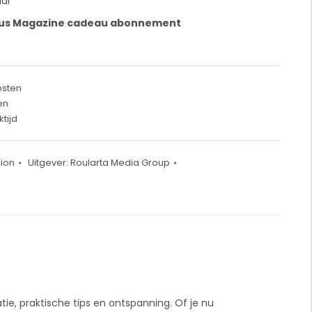
aar
lus Magazine cadeau abonnement
osten
en
tijd
hion
Uitgever:
Roularta Media Group
tie, praktische tips en ontspanning. Of je nu