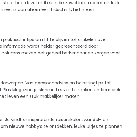
e staat boordevol artikelen die zowel informatief als leuk
 meer is dan alleen een tijdschrift, het is een
praktische tips om fit te blijven tot artikelen over
e informatie wordt helder gepresenteerd door
 en columns maken het geheel herkenbaar en zorgen voor
nderwerpen. Van pensioenadvies en belastingtips tot
pt Plus Magazine je slimme keuzes te maken en financiële
 het leven een stuk makkelijker maken.
r. Je vindt er inspirerende reisartikelen, wandel- en
ert om nieuwe hobby’s te ontdekken, leuke uitjes te plannen