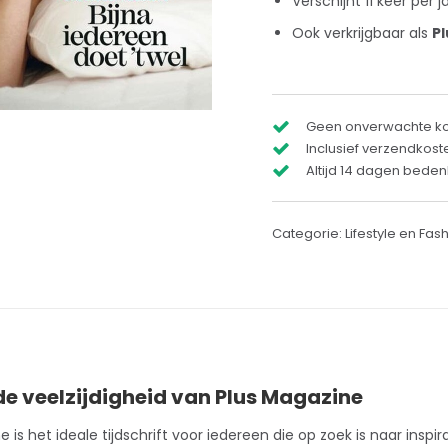
Verschijnt 11 keer per j
Ook verkrijgbaar als
P
Geen onverwachte k
Inclusief verzendkost
Altijd 14 dagen bedenk
Categorie:
Lifestyle en Fas
e veelzijdigheid van Plus Magazine
e is het ideale
tijdschrift
voor iedereen die op zoek is naar inspira