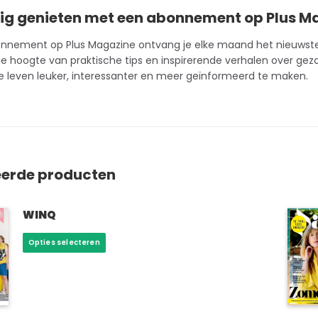
ig genieten met een abonnement op Plus M
onnement
op Plus Magazine ontvang je elke maand het nieuwste n
e hoogte van praktische tips en inspirerende verhalen over gezond
 leven leuker, interessanter en meer geïnformeerd te maken.
eerde producten
WINQ
Dit
Opties selecteren
product
heeft
meerdere
variaties.