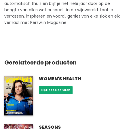
automatisch thuis en blijf je het hele jaar door op de
hoogte van alles wat er speelt in de wijnwereld. Laat je
verrassen, inspireren en vooral, geniet van elke slok en elk
verhaal met Perswijn Magazine.
Gerelateerde producten
WOMEN'S HEALTH
Dit
Opties selecteren
product
heeft
meerdere
variaties.
Deze
optie
SEASONS