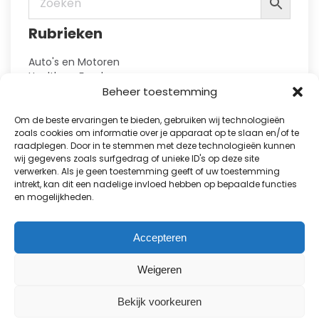
worden
op
Rubrieken
de
productpagina
Auto's en Motoren
Health en Food
Hobby en Vrije Tijd
Beheer toestemming
Huis en Tuin
Kennis
Om de beste ervaringen te bieden, gebruiken wij technologieën
Kinderbladen
zoals cookies om informatie over je apparaat op te slaan en/of te
raadplegen. Door in te stemmen met deze technologieën kunnen
Kranten
wij gegevens zoals surfgedrag of unieke ID's op deze site
Lifestyle en Fashion
verwerken. Als je geen toestemming geeft of uw toestemming
Natuur en Reizen
intrekt, kan dit een nadelige invloed hebben op bepaalde functies
Puzzelboeken
en mogelijkheden.
Showbizz en Royalty
Sport
TV-gidsen
Accepteren
Vakbladen
Proefabonnementen
Weigeren
Alle abonnementen
Bekijk voorkeuren
Cadeau abonnementen