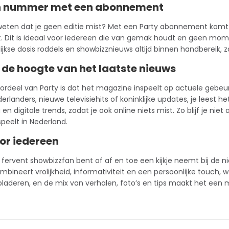
n nummer met een abonnement
 weten dat je geen editie mist? Met een Party
abonnement
komt h
ft. Dit is ideaal voor iedereen die van gemak houdt en geen mo
elijkse dosis roddels en showbizznieuws altijd binnen handbereik, 
p de hoogte van het laatste nieuws
ordeel van Party is dat het magazine inspeelt op actuele gebeu
rlanders, nieuwe televisiehits of
koninklijke
updates, je leest het
en digitale trends, zodat je ook online niets mist. Zo blijf je nie
speelt in Nederland.
or iedereen
 fervent showbizzfan bent of af en toe een kijkje neemt bij de ni
ombineert vrolijkheid, informativiteit en een persoonlijke touch, w
laderen, en de mix van verhalen, foto’s en tips maakt het een m