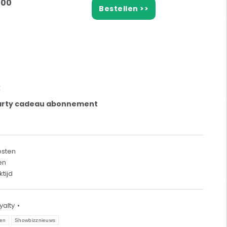
,00
Bestellen >>
k
arty cadeau abonnement
osten
en
tijd
yalty
en
Showbizznieuws