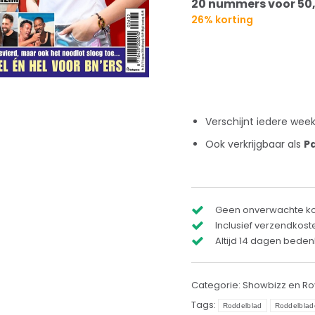
20 nummers voor 50
26% korting
Verschijnt iedere wee
Ook verkrijgbaar als
P
Geen onverwachte k
Inclusief verzendkost
Altijd 14 dagen bedenk
Categorie:
Showbizz en Ro
Tags:
Roddelblad
Roddelblad