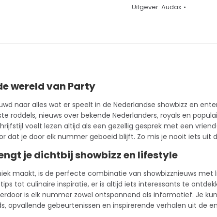
Uitgever:
Audax
e wereld van Party
uwd naar alles wat er speelt in de Nederlandse showbizz en ente
ste roddels, nieuws over bekende Nederlanders, royals en populai
rijfstijl voelt lezen altijd als een gezellig gesprek met een vrien
or dat je door elk nummer geboeid blijft. Zo mis je nooit iets ui
engt je dichtbij showbizz en lifestyle
iek maakt, is de perfecte combinatie van showbizznieuws met li
ps tot culinaire inspiratie, er is altijd iets interessants te ontd
rdoor is elk nummer zowel ontspannend als informatief. Je kunt rus
ds, opvallende gebeurtenissen en inspirerende verhalen uit de 