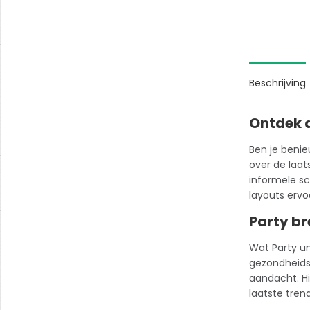
Beschrijving
Ontdek d
Ben je benie
over de laat
informele sch
layouts ervo
Party br
Wat Party un
gezondheidsti
aandacht. Hie
laatste tren