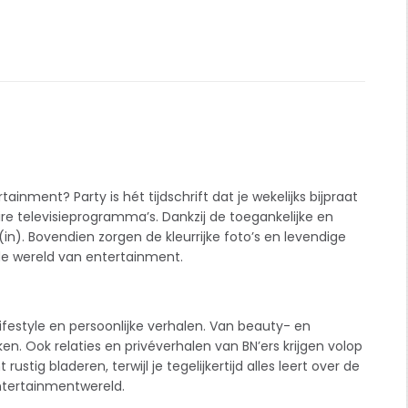
rtainment? Party is hét
tijdschrift
dat je wekelijks bijpraat
re televisieprogramma’s. Dankzij de toegankelijke en
d(in). Bovendien zorgen de kleurrijke foto’s en levendige
t de wereld van entertainment.
festyle en persoonlijke verhalen. Van beauty- en
ekken. Ook relaties en privéverhalen van BN’ers krijgen volop
tig bladeren, terwijl je tegelijkertijd alles leert over de
entertainmentwereld.