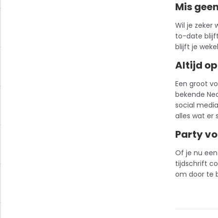
Mis gee
Wil je zeker
to-date blij
blijft je wek
Altijd o
Een groot vo
bekende Nede
social media 
alles wat er 
Party vo
Of je nu een
tijdschrift c
om door te b