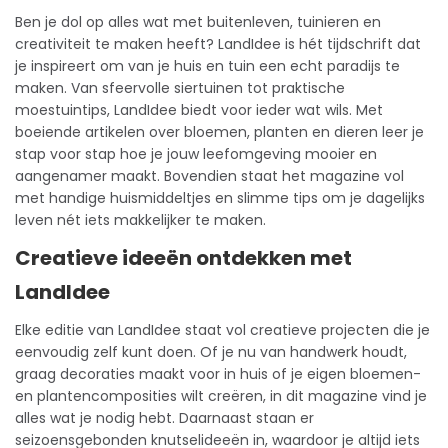
Ben je dol op alles wat met
buitenleven
, tuinieren en
creativiteit te maken heeft? LandIdee is hét
tijdschrift
dat
je inspireert om van je huis en tuin een echt paradijs te
maken. Van sfeervolle siertuinen tot praktische
moestuintips, LandIdee biedt voor ieder wat wils. Met
boeiende artikelen over bloemen, planten en dieren leer je
stap voor stap hoe je jouw leefomgeving mooier en
aangenamer maakt. Bovendien staat het magazine vol
met handige huismiddeltjes en slimme tips om je dagelijks
leven nét iets makkelijker te maken.
Creatieve ideeën ontdekken met
LandIdee
Elke editie van LandIdee staat vol creatieve projecten die je
eenvoudig zelf kunt doen. Of je nu van handwerk houdt,
graag decoraties maakt voor in huis of je eigen bloemen-
en plantencomposities wilt creëren, in dit magazine vind je
alles wat je nodig hebt. Daarnaast staan er
seizoensgebonden knutselideeën in, waardoor je altijd iets