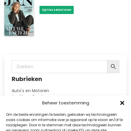
kan
Dit
Opties selecteren
gekozen
product
worden
heeft
op
meerdere
de
variaties.
productpagina
Deze
optie
kan
gekozen
worden
op
Rubrieken
de
productpagina
Auto's en Motoren
Health en Food
Hobby en Vrije Tijd
Beheer toestemming
Huis en Tuin
Kennis
Om de beste ervaringen te bieden, gebruiken wij technologieën
Kinderbladen
zoals cookies om informatie over je apparaat op te slaan en/of te
raadplegen. Door in te stemmen met deze technologieën kunnen
Kranten
wij gegevens zoals surfgedrag of unieke ID's op deze site