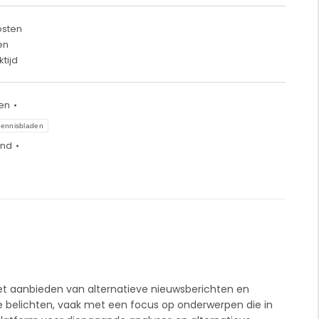
osten
en
tijd
en
ennisbladen
nd
het aanbieden van alternatieve nieuwsberichten en
e belichten, vaak met een focus op onderwerpen die in