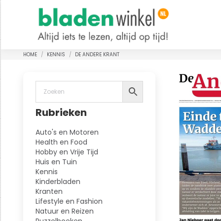
HOME
KENNIS
DE ANDERE KRANT
Je bent hier:
Rubrieken
Auto's en Motoren
Health en Food
Hobby en Vrije Tijd
Huis en Tuin
Kennis
Kinderbladen
Kranten
Lifestyle en Fashion
Natuur en Reizen
Puzzelboeken