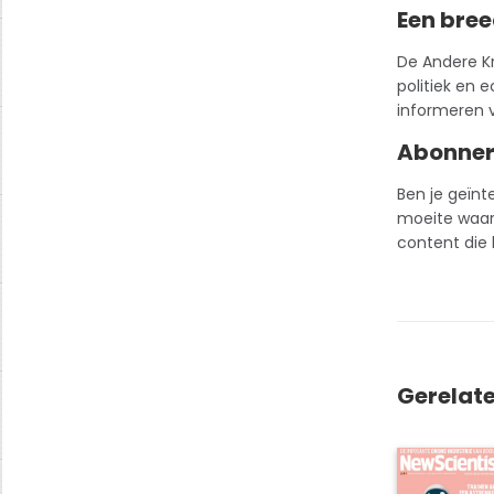
Een bre
De Andere Kr
politiek en e
informeren 
Abonner
Ben je geïnt
moeite waard
content die 
Gerelat