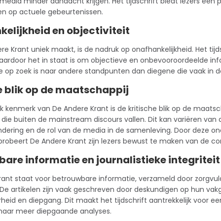
 media minder aandacht krijgen. Het tijdschrift biedt lezers een
en op actuele gebeurtenissen.
elijkheid en objectiviteit
e Krant uniek maakt, is de nadruk op onafhankelijkheid. Het tij
aardoor het in staat is om objectieve en onbevooroordeelde inf
ie op zoek is naar andere standpunten dan diegene die vaak i
e blik op de maatschappij
jk kenmerk van De Andere Krant is de kritische blik op de maatsc
f die buiten de mainstream discours vallen. Dit kan variëren van 
dering en de rol van de media in de samenleving. Door deze on
robeert De Andere Krant zijn lezers bewust te maken van de co
are informatie en journalistieke integriteit
ant staat voor betrouwbare informatie, verzameld door zorgvul
De artikelen zijn vaak geschreven door deskundigen op hun vak
eid en diepgang. Dit maakt het tijdschrift aantrekkelijk voor ee
 naar meer diepgaande analyses.