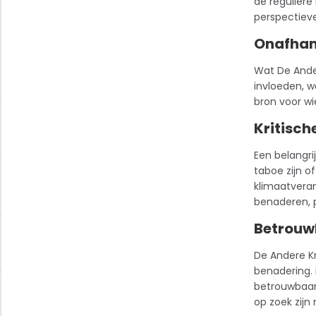
de reguliere
perspectiev
Onafhank
Wat De Ander
invloeden, w
bron voor w
Kritisch
Een belangri
taboe zijn o
klimaatveran
benaderen, p
Betrouwb
De Andere Kr
benadering. 
betrouwbaarh
op zoek zijn