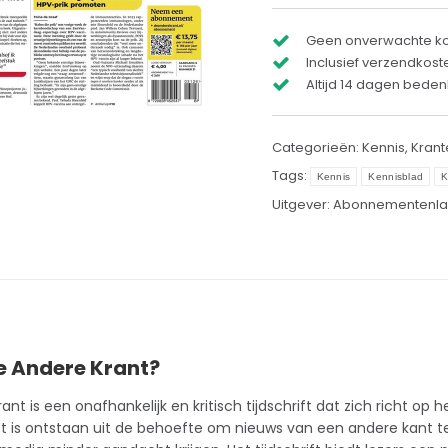
Geen onverwachte k
Inclusief verzendkost
Altijd 14 dagen bedenk
Categorieën:
Kennis
,
Krant
Tags:
Kennis
Kennisblad
K
Uitgever:
Abonnementenla
e Andere Krant?
rant
is een onafhankelijk en kritisch
tijdschrift
dat zich richt op 
et is ontstaan uit de behoefte om nieuws van een andere kant t