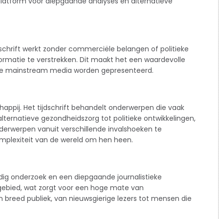
 platform voor diepgaande analyses en alternatieve
dschrift werkt zonder commerciële belangen of politieke
ormatie te verstrekken. Dit maakt het een waardevolle
n de mainstream media worden gepresenteerd.
happij. Het tijdschrift behandelt onderwerpen die vaak
alternatieve gezondheidszorg tot politieke ontwikkelingen,
derwerpen vanuit verschillende invalshoeken te
mplexiteit van de wereld om hen heen.
dig onderzoek en een diepgaande journalistieke
gebied, wat zorgt voor een hoge mate van
n breed publiek, van nieuwsgierige lezers tot mensen die