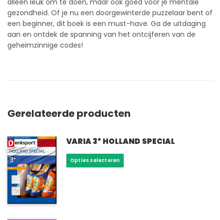
alleen leuk om te doen, maar ook goed voor je mentale
gezondheid
. Of je nu een doorgewinterde puzzelaar bent of
een beginner, dit boek is een must-have. Ga de uitdaging
aan en ontdek de spanning van het ontcijferen van de
geheimzinnige codes!
Gerelateerde producten
VARIA 3* HOLLAND SPECIAL
Dit
Opties selecteren
product
heeft
meerdere
variaties.
Deze