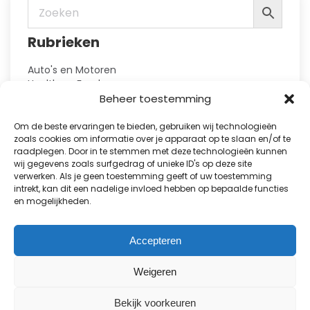
worden
op
Rubrieken
de
productpagina
Auto's en Motoren
Health en Food
Hobby en Vrije Tijd
Beheer toestemming
Huis en Tuin
Kennis
Om de beste ervaringen te bieden, gebruiken wij technologieën
Kinderbladen
zoals cookies om informatie over je apparaat op te slaan en/of te
raadplegen. Door in te stemmen met deze technologieën kunnen
Kranten
wij gegevens zoals surfgedrag of unieke ID's op deze site
Lifestyle en Fashion
verwerken. Als je geen toestemming geeft of uw toestemming
Natuur en Reizen
intrekt, kan dit een nadelige invloed hebben op bepaalde functies
Puzzelboeken
en mogelijkheden.
Showbizz en Royalty
Sport
TV-gidsen
Accepteren
Vakbladen
Proefabonnementen
Weigeren
Alle abonnementen
Bekijk voorkeuren
Cadeau abonnementen